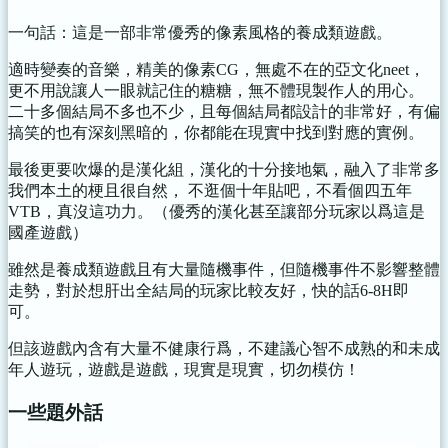
一句話：這是一部非常優秀的像素風格的養成類遊戲。
適時變奏的音樂，精美的像素CG，無處不在的亞文化neet，
更不用說讓人一眼就記住的糖糖，無不體現製作人的用心。
二十多個結局不多也不少，且每個結局都設計的非常好，有偏
搞笑的也有深刻黑暗的，你都能在現實中找到對應的實例。
最後更要吹爆的是漢化組，漢化的十分接地氣，融入了非常多
我們本土的梗且很自然， 不逛個十年貼吧，不看個四五年
VTB，真沒這功力。（優秀的漢化甚至讓部分玩家以爲這是
國產遊戲）
雖然是養成類遊戲且有大量隨機事件，但隨機事件不影響整體
走勢，對於想肝出全結局的玩家比較友好，快的話6-8H即
可。
但該遊戲內含有大量不健康行爲，不建議心智不成熟的和未成
年人遊玩，遊戲是遊戲，現實是現實，切勿模仿！
一些題外話