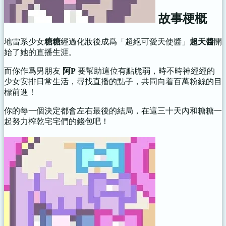
故事梗概
地雷系少女
糖糖
經過化妝後成爲「超絕可愛天使醬」
超天醬
開
始了她的直播生涯。
而你作爲男朋友
阿P
要幫助這位有點脆弱，時不時神經經的
少女安排日常生活，尋找直播的點子，共同向着百萬粉絲的目
標前進！
你的每一個決定都會左右最後的結局，在這三十天內和糖糖一
起努力榨乾宅宅們的錢包吧！