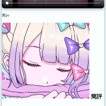
舊pv
簡評