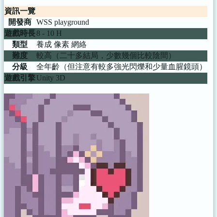
資訊一覽
開發商
WSS playground
遊戲時長
8 - 10 H
類型
養成 像素 網絡
難度
較高（二十多結局，少數幾個比較陰間）
分級
全年齡（但注意有較多強光閃爍和少量血腥鏡頭）
遊戲引擎
Unity 3D