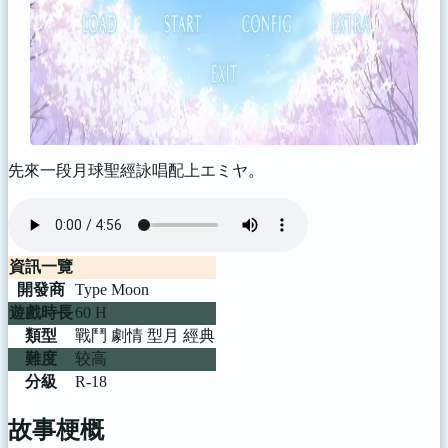
先來一段月球聖經詠唱配上エミヤ。
資訊一覽
開發商
Type Moon
遊戲時長
60 H
類型
戰鬥 劇情 型月 經典
難度
较高
分級
R-18
故事梗概