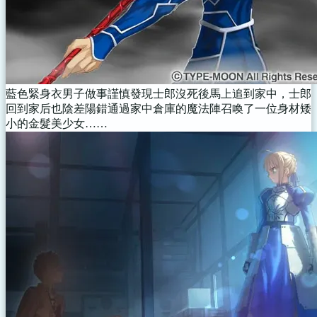
藍色緊身衣男子做事謹慎發現士郎沒死後馬上追到家中，士郎
回到家后也陰差陽錯通過家中倉庫的魔法陣召喚了一位身材矮
小的金髮美少女……