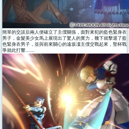
簡單的交談后兩人便確立了主僕關係，面對來犯的藍色緊身衣
男子，金髮美少女馬上展現出了驚人的實力，幾下就擊退了藍
色緊身衣男子，並與前來關心的遠坂凜主僕交戰起來，聖杯戰
爭就此打響……