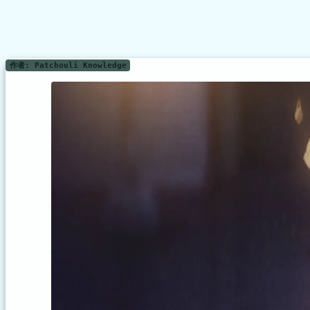
作者: Patchouli Knowledge