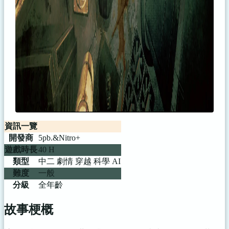
資訊一覽
開發商
5pb.&Nitro+
遊戲時長
40 H
類型
中二 劇情 穿越 科學 AI
難度
一般
分級
全年齡
故事梗概