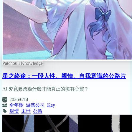
Patchouli Knowledge
星之終途：一段人性、親情、自我意識的公路片
AI 究竟要跨過什麼才能真正的擁有心靈？
2026/6/14
全年龄
游戏公司
Key
親情
末世
公路