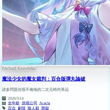
Patchouli Knowledge
魔法少女的魔女裁判：百合版彈丸論破
諸多問題但瑕不掩瑜的二次元時尚單品
2026/3/14
全年龄
游戏公司
Acacia
百合
劇情
狼人殺
懸疑