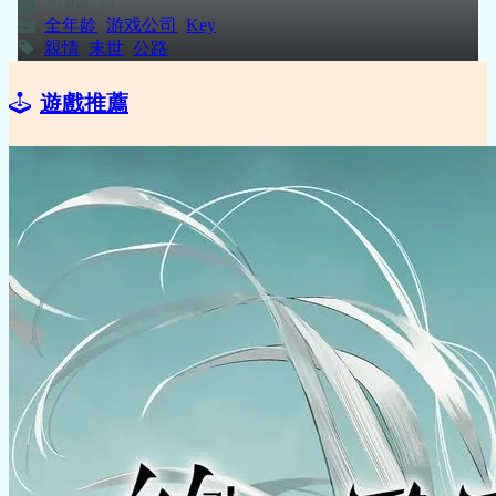
2026/6/14
全年龄
游戏公司
Key
親情
末世
公路
遊戲推薦