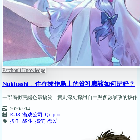
Patchouli Knowledge
Nukitashi：住在拔作島上的貧乳應該如何是好？
一部看似荒誕色氣搞笑，實則深刻探討自由與多數暴政的拔作
2026/2/14
R-18
游戏公司
Qruppo
拔作
战斗
搞笑
恋爱