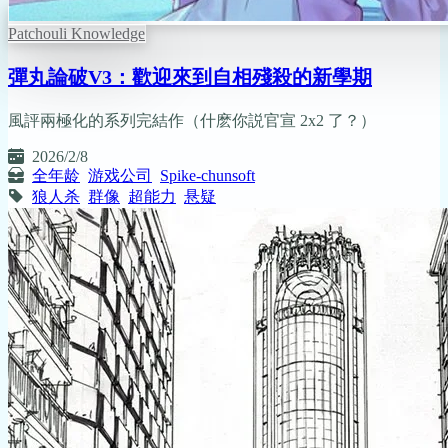
Patchouli Knowledge
彈丸論破V3：歡迎來到自相殘殺的新學期
風評兩極化的系列完結作（什麽你説官宣 2x2 了？）
2026/2/8
全年龄
游戏公司
Spike-chunsoft
狼人杀
群像
超能力
悬疑