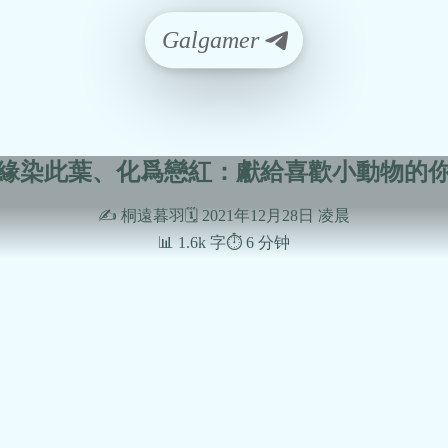
Galgamer
緣染此葉、化爲戀紅：獻給喜歡小動物的
✍️ 桐遠暮羽
🗓️ 2021年12月28日 凌晨
📊 1.6k 字
⏱️ 6 分钟