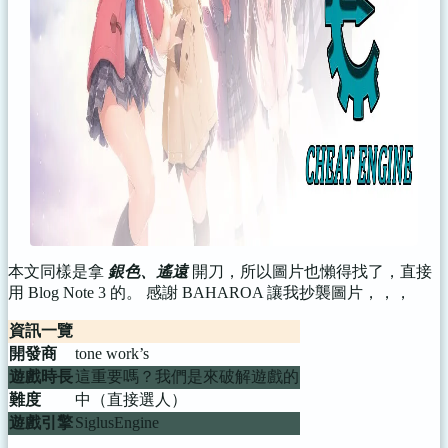
本文同樣是拿
銀色、遙遠
開刀，所以圖片也懶得找了，直接
用 Blog Note 3 的。 感謝 BAHAROA 讓我抄襲圖片，，，
資訊一覽
開發商
tone work’s
遊戲時長
這重要嗎？我們是來破解遊戲的
難度
中（直接選人）
遊戲引擎
SiglusEngine