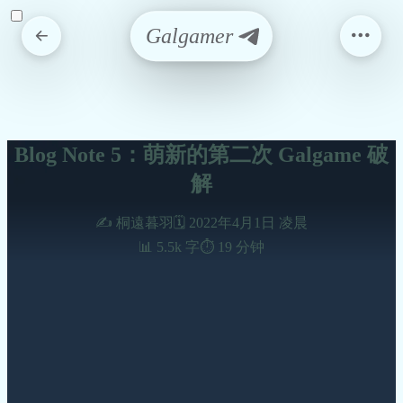
Galgamer
Blog Note 5：萌新的第二次 Galgame 破
解
✍️ 桐遠暮羽
🗓️ 2022年4月1日 凌晨
📊 5.5k 字
⏱️ 19 分钟