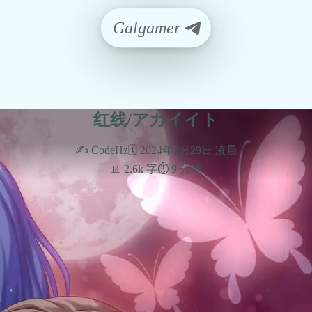
Galgamer
红线/アカイイト
✍️ CodeHz
🗓️ 2024年2月29日 凌晨
📊 2.6k 字
⏱️ 9 分钟