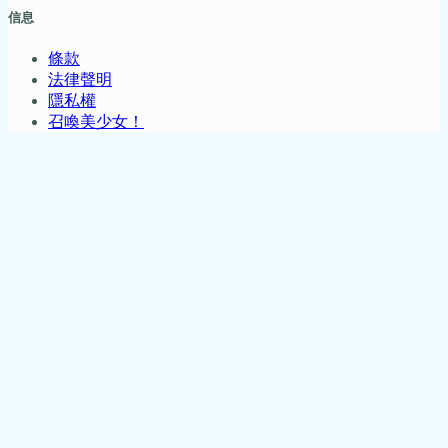
信息
條款
法律聲明
隱私權
召喚美少女！