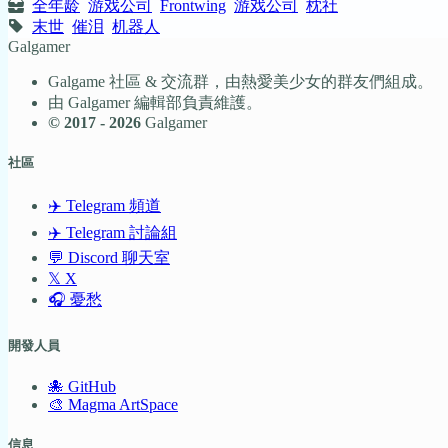
全年龄
游戏公司
Frontwing
游戏公司
枕社
末世
催泪
机器人
Galgamer
Galgame 社區 & 交流群，由熱愛美少女的群友們組成。
由 Galgamer 編輯部負責維護。
© 2017 - 2026
Galgamer
社區
✈️ Telegram 頻道
✈️ Telegram 討論組
💬 Discord 聊天室
𝕏 X
🎧 憂愁
開發人員
🐙 GitHub
🎨 Magma ArtSpace
信息