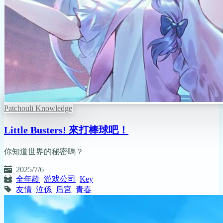
Patchouli Knowledge
Little Busters! 來打棒球吧！
你知道世界的秘密嗎？
2025/7/6
全年龄
游戏公司
Key
友情
泣係
后宮
青春