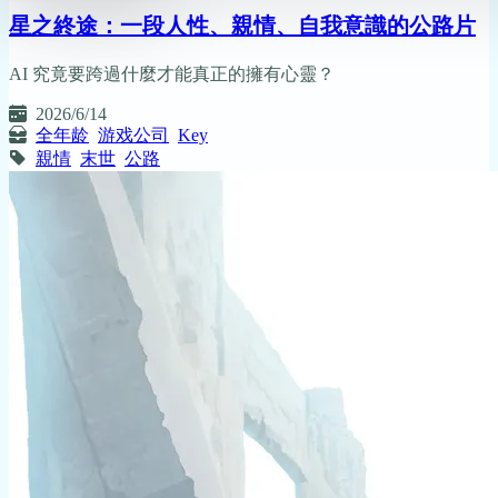
星之終途：一段人性、親情、自我意識的公路片
AI 究竟要跨過什麼才能真正的擁有心靈？
2026/6/14
全年龄
游戏公司
Key
親情
末世
公路