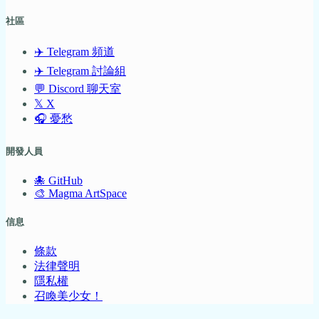
社區
✈️ Telegram 頻道
✈️ Telegram 討論組
💬 Discord 聊天室
𝕏 X
🎧 憂愁
開發人員
🐙 GitHub
🎨 Magma ArtSpace
信息
條款
法律聲明
隱私權
召喚美少女！