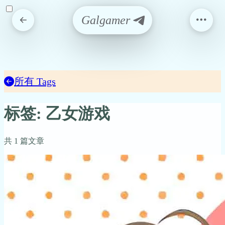
Galgamer
所有 Tags
标签: 乙女游戏
共 1 篇文章