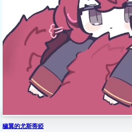
穢翼的尤斯蒂婭