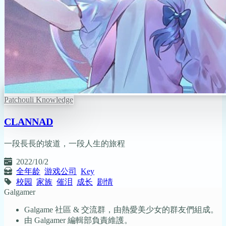
Patchouli Knowledge
CLANNAD
一段長長的坡道，一段人生的旅程
2022/10/2
全年龄
游戏公司
Key
校园
家族
催泪
成长
剧情
Galgamer
Galgame 社區 & 交流群，由熱愛美少女的群友們組成。
由 Galgamer 編輯部負責維護。