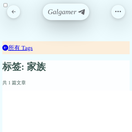
Galgamer
所有 Tags
标签: 家族
共 1 篇文章