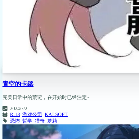
青空的卡缪
完美日常中的荒诞，在开始时已经注定~
2024/7/2
R-18
游戏公司
KAI-SOFT
恐怖
哲学
猎奇
萝莉