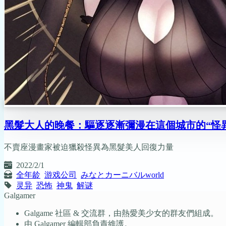
黑髮大人的晚餐：驅逐逐漸彌漫在這個城市的“怪
不賣座漫畫家被迫獵殺怪異為黑髮美人回復力量
2022/2/1
全年龄
游戏公司
みなとカーニバルworld
灵异
恐怖
神鬼
解谜
Galgamer
Galgame 社區 & 交流群，由熱愛美少女的群友們組成。
由 Galgamer 編輯部負責維護。