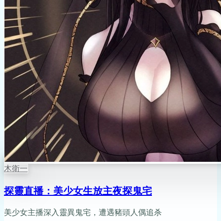
木衛一
探靈直播：美少女生放主夜探鬼宅
美少女主播深入靈異鬼宅，遭遇豬頭人偶追杀