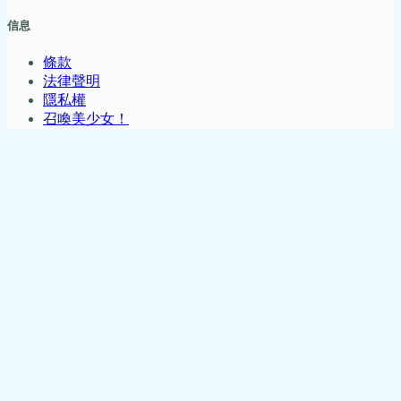
信息
條款
法律聲明
隱私權
召喚美少女！