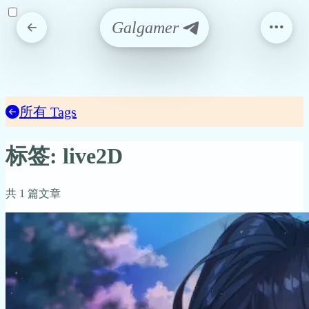
Galgamer
所有 Tags
标签: live2D
共 1 篇文章