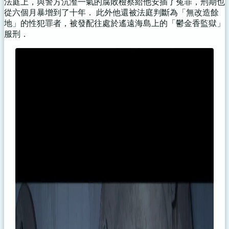
法庭上，與警方沆瀣一氣的腐敗檢察給他安插了冤罪，刑期也
從六個月暴增到了十年． 此外他還被法庭判斷為「無改造餘
地」的性犯罪者，被發配往處於遙遠海島上的「鬱金香監獄」
服刑．