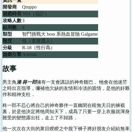
資訊一覽
開發商
Qruppo
遊戲時長
30H（估計）
攻略人數
3
結局數
4
類型
智鬥挑戰大 boss 系熱血冒險 Galgame
難度
低（直接選人）
分級
R-18（性行爲）
遊戲引擎
Artemis
故事
男主角
湊 柊一郎
擁有一支會講話的神奇雞巴． 牠會在他迷茫
之時出言指導，彌補他欠缺的友情和冷淡的親情，是他的好夥
伴和精神支柱．
柊一郎不忍心將自己的神奇夥伴一直幽閉在暗無天日的褲襠
裏，於是他決定將牠周知天下，成爲了只要一穿上衣服就渾身
難受的變態露出狂，走上了不歸路．
他一次次在大街的衆目睽睽之中脫下褲子將好朋友介紹給無辜