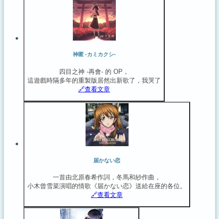
神匿 -カミカクシ-
四目之神 -再會- 的 OP，
這遊戲時隔多年的重製版居然出新歌了，我哭了
🔗️查看文章
届かない恋
一首由北原春希作詞，冬馬和紗作曲，
小木曾雪菜演唱的情歌《届かない恋》送給在座的各位。
🔗️查看文章