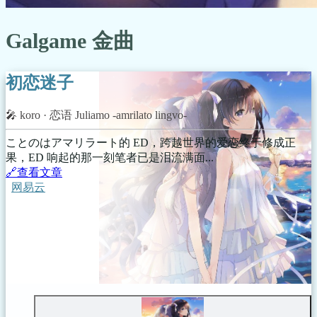
Galgame 金曲
初恋迷子
🎤️
koro
· 恋语 Juliamo -amrilato lingvo-
ことのはアマリラート的 ED，跨越世界的爱恋终于修成正
果，ED 响起的那一刻笔者已是泪流满面...
🔗️查看文章
网易云