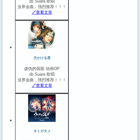
由 Suara 歌唱
业界金曲，强烈推荐！！！
🔗️查看文章
天かける星
虚伪的假面 动画OP
由 Suara 歌唱
业界金曲，强烈推荐！！！
🔗️查看文章
キミガタメ