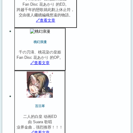
Fan Disc 花あかり 的ED。
跨越千年的戀歌就此劃上休止符，
交由後人繼續編織悠遠的物語。
🔗️查看文章
桃幻浪漫
千の刃濤、桃花染の皇姫
Fan Disc 花あかり 的OP。
🔗️查看文章
百日草
二人的白皇 动画ED
由 Suara 歌唱
业界金曲，强烈推荐！！！
🔗️查看文章