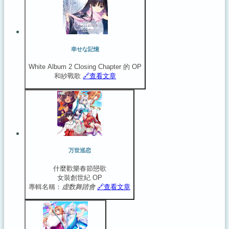
幸せな記憶
White Album 2 Closing Chapter 的 OP
和紗戰歌
🔗️查看文章
万世巡恋
什麼歡樂春節戀歌
女裝創世紀 OP
專輯名稱：
虚数舞踏會
🔗️查看文章