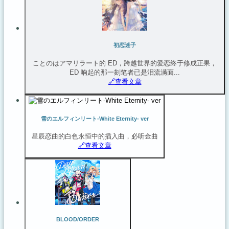
初恋迷子
ことのはアマリラート的 ED，跨越世界的爱恋终于修成正果，
ED 响起的那一刻笔者已是泪流满面...
🔗️查看文章
雪のエルフィンリート-White Eternity- ver
星辰恋曲的白色永恒中的插入曲，必听金曲
🔗️查看文章
BLOOD/ORDER