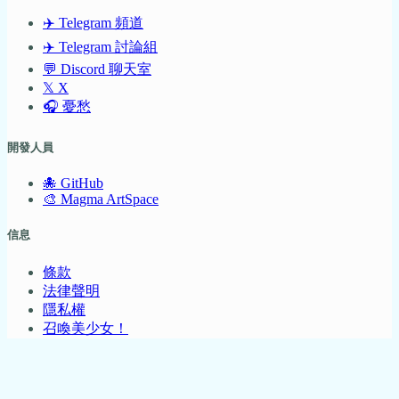
✈️ Telegram 頻道
✈️ Telegram 討論組
💬 Discord 聊天室
𝕏 X
🎧 憂愁
開發人員
🐙 GitHub
🎨 Magma ArtSpace
信息
條款
法律聲明
隱私權
召喚美少女！