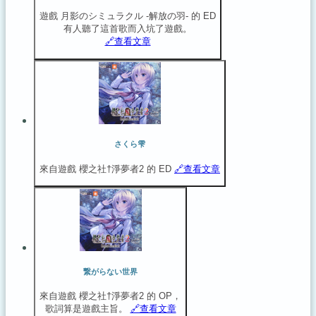
遊戲 月影のシミュラクル -解放の羽- 的 ED
有人聽了這首歌而入坑了遊戲。
🔗️查看文章
さくら雫
來自遊戲 櫻之社†淨夢者2 的 ED
🔗️查看文章
繋がらない世界
來自遊戲 櫻之社†淨夢者2 的 OP，
歌詞算是遊戲主旨。
🔗️查看文章