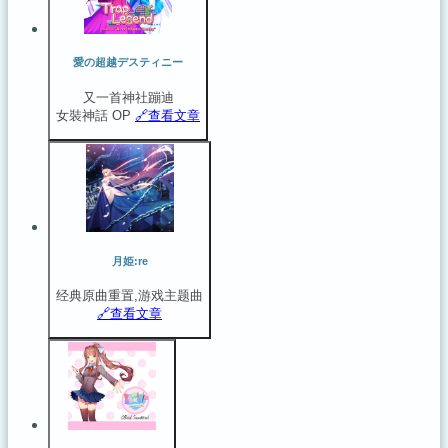
愛の超越デスティニー
又一首神社蹦迪
女裝神話 OP
🔗️查看文章
月姫:re
经典原曲重置,游戏主题曲
🔗️查看文章