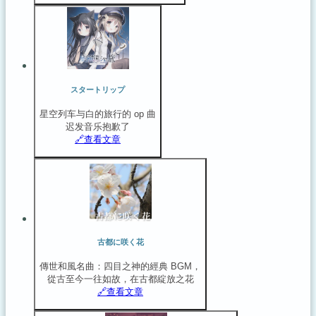
スタートリップ
星空列车与白的旅行的 op 曲
迟发音乐抱歉了
🔗️查看文章
古都に咲く花
傳世和風名曲：四目之神的經典 BGM，
從古至今一往如故，在古都綻放之花
🔗️查看文章