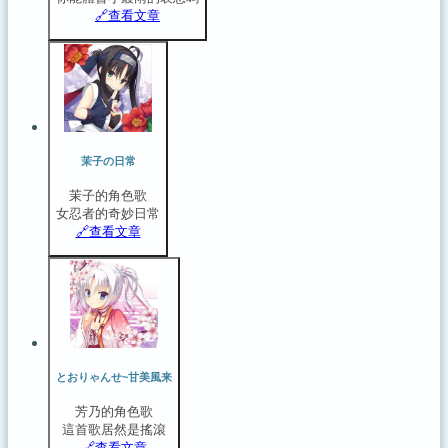
🔗️查看文章
茉子の日常
茉子的角色歌
女忍者的奇妙日常
🔗️查看文章
とおりゃんせ~甘美風来
芳乃的角色歌
這首歌居然是搖滾
🔗️查看文章