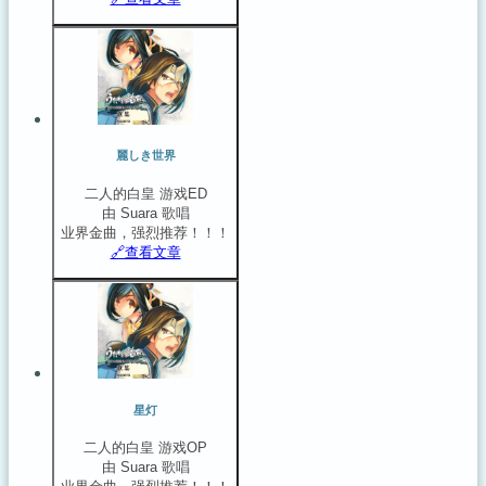
麗しき世界
二人的白皇 游戏ED
由 Suara 歌唱
业界金曲，强烈推荐！！！
🔗️查看文章
星灯
二人的白皇 游戏OP
由 Suara 歌唱