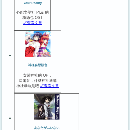
Your Reality
心跳文學社 Plus 的
粉絲包 OST
🔗️查看文章
神様妄想桜色
女裝神社的 OP，
這電音，什麼神社迪廳
神社蹦迪是吧
🔗️查看文章
あなたが…いない