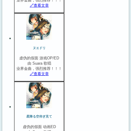
业界金曲，强烈推荐！！！
🔗️查看文章
ヌエドリ
虚伪的假面 游戏OP/ED
由 Suara 歌唱
业界金曲，强烈推荐！！！
🔗️查看文章
星降る空仰ぎ見て
虚伪的假面 动画ED