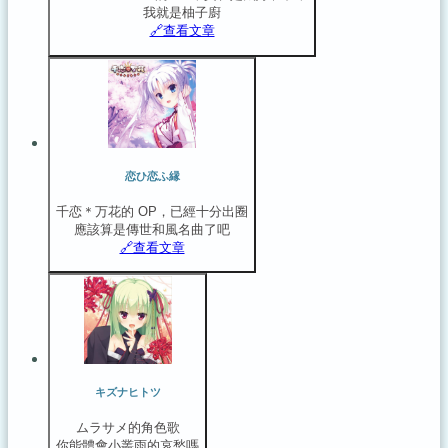
我就是柚子廚
🔗️查看文章
恋ひ恋ふ縁
千恋＊万花的 OP，已經十分出圈
應該算是傳世和風名曲了吧
🔗️查看文章
キズナヒトツ
ムラサメ的角色歌
你能體會小叢雨的哀愁嗎