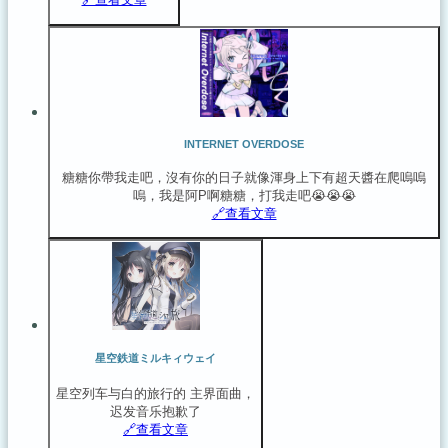
INTERNET OVERDOSE
糖糖你帶我走吧，沒有你的日子就像渾身上下有超天醬在爬嗚嗚
嗚，我是阿P啊糖糖，打我走吧😭😭😭
🔗️查看文章
星空鉄道ミルキィウェイ
星空列车与白的旅行的 主界面曲，
迟发音乐抱歉了
🔗️查看文章