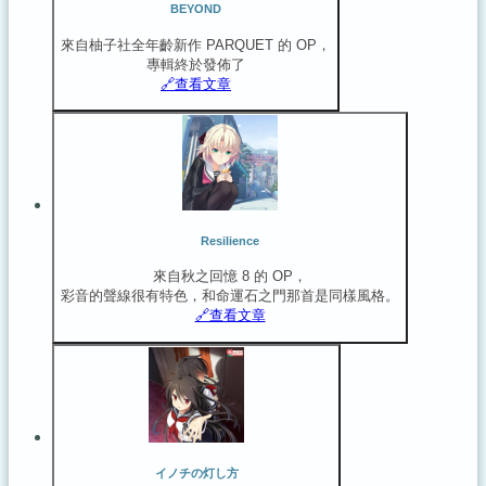
BEYOND
來自柚子社全年齡新作 PARQUET 的 OP，
專輯終於發佈了
🔗️查看文章
Resilience
來自秋之回憶 8 的 OP，
彩音的聲線很有特色，和命運石之門那首是同樣風格。
🔗️查看文章
イノチの灯し方