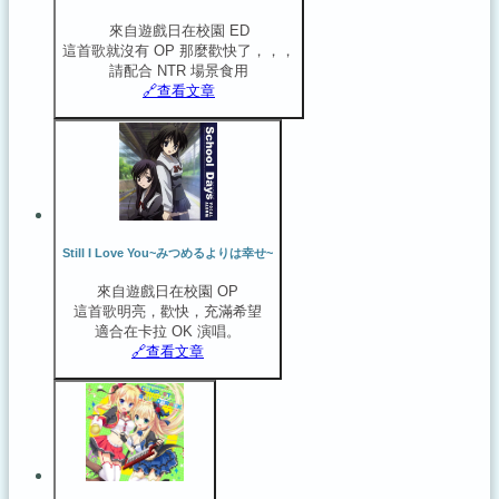
來自遊戲日在校園 ED
這首歌就沒有 OP 那麼歡快了，，，
請配合 NTR 場景食用
🔗️查看文章
Still I Love You~みつめるよりは幸せ~
來自遊戲日在校園 OP
這首歌明亮，歡快，充滿希望
適合在卡拉 OK 演唱。
🔗️查看文章