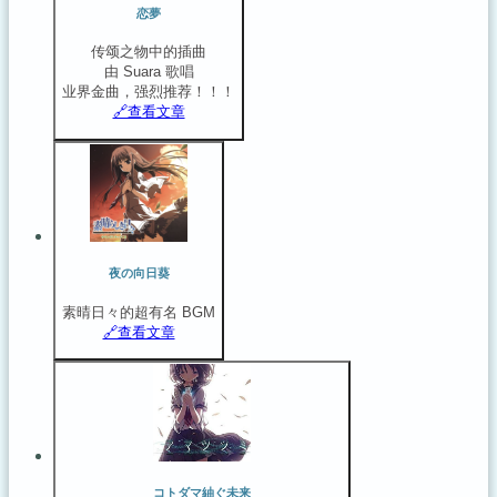
恋夢
传颂之物中的插曲
由 Suara 歌唱
业界金曲，强烈推荐！！！
🔗️查看文章
夜の向日葵
素晴日々的超有名 BGM
🔗️查看文章
コトダマ紬ぐ未来