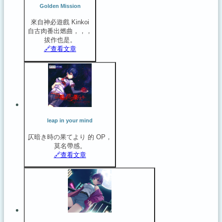
Golden Mission
來自神必遊戲 Kinkoi
自古肉番出燃曲，，，
拔作也是。
🔗️查看文章
leap in your mind
仄暗き時の果てより 的 OP，
莫名帶感。
🔗️查看文章