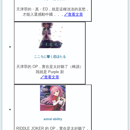
天津罪的・真・ED，就是這種淡淡的哀愁，
才能入選感動中國，，，
🔗️查看文章
こころに響く恋ほたる
天津罪的 OP，實在是太好聽了（棒讀）
我就是 Purple 廚
🔗️查看文章
astral ability
RIDDLE JOKER 的 OP，實在是太好聽了，