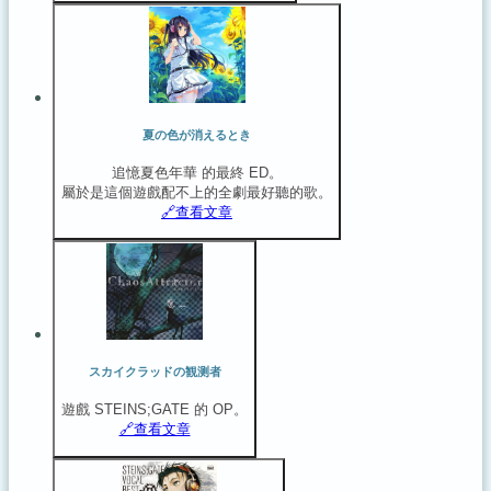
夏の色が消えるとき
追憶夏色年華 的最終 ED。
屬於是這個遊戲配不上的全劇最好聽的歌。
🔗️查看文章
スカイクラッドの観测者
遊戲 STEINS;GATE 的 OP。
🔗️查看文章