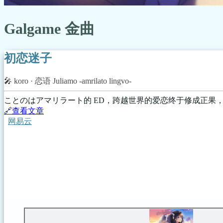
Galgame 金曲
初恋迷子
🎤️
koro
· 恋语 Juliamo -amrilato lingvo-
ことのはアマリラート的 ED，跨越世界的爱恋终于修成正果，E
🔗️查看文章
网易云