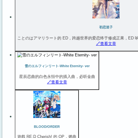
初恋迷子
ことのはアマリラート的 ED，跨越世界的爱恋终于修成正果，ED 响
🔗️查看文章
雪のエルフィンリート-White Eternity- ver
星辰恋曲的白色永恒中的插入曲，必听金曲
🔗️查看文章
BLOOD/ORDER
遊戲 RE:D Cherish! 的 OP，燃曲