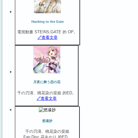
Hacking to the Gate
電視動畫 STEINS;GATE 的 OP。
🔗️查看文章
月夜に舞う恋の花
千の刃濤、桃花染の皇姫 的ED。
🔗️查看文章
悠遠抄
千の刃濤、桃花染の皇姫
Fan Disc 花あかり 的ED。