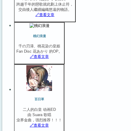
跨越千年的戀歌就此劃上休止符，
交由後人繼續編織悠遠的物語。
🔗️查看文章
桃幻浪漫
千の刃濤、桃花染の皇姫
Fan Disc 花あかり 的OP。
🔗️查看文章
百日草
二人的白皇 动画ED
由 Suara 歌唱
业界金曲，强烈推荐！！！
🔗️查看文章