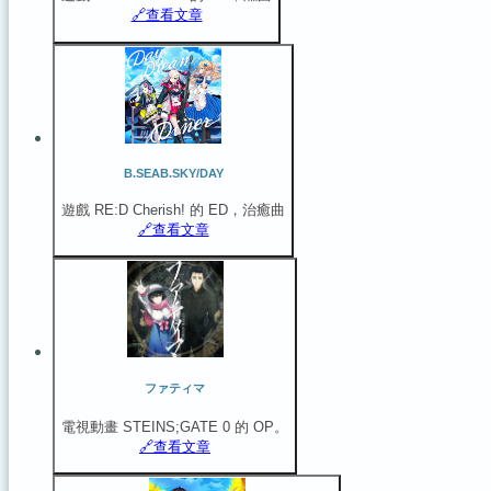
🔗️查看文章
B.SEAB.SKY/DAY
遊戲 RE:D Cherish! 的 ED，治癒曲
🔗️查看文章
ファティマ
電視動畫 STEINS;GATE 0 的 OP。
🔗️查看文章