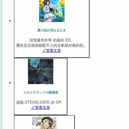
夏の色が消えるとき
追憶夏色年華 的最終 ED。
屬於是這個遊戲配不上的全劇最好聽的歌。
🔗️查看文章
スカイクラッドの観测者
遊戲 STEINS;GATE 的 OP。
🔗️查看文章