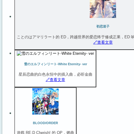
初恋迷子
ことのはアマリラート的 ED，跨越世界的爱恋终于修成正果，ED 响
🔗️查看文章
雪のエルフィンリート-White Eternity- ver
星辰恋曲的白色永恒中的插入曲，必听金曲
🔗️查看文章
BLOOD/ORDER
遊戲 RE:D Cherish! 的 OP，燃曲