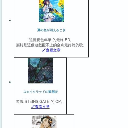
夏の色が消えるとき
追憶夏色年華 的最終 ED。
屬於是這個遊戲配不上的全劇最好聽的歌。
🔗️查看文章
スカイクラッドの観测者
遊戲 STEINS;GATE 的 OP。
🔗️查看文章