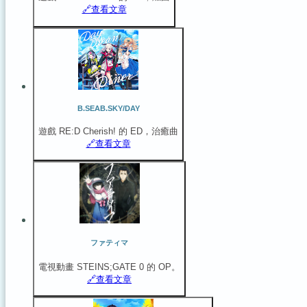
🔗️查看文章
B.SEAB.SKY/DAY
遊戲 RE:D Cherish! 的 ED，治癒曲
🔗️查看文章
ファティマ
電視動畫 STEINS;GATE 0 的 OP。
🔗️查看文章