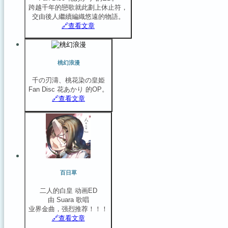
跨越千年的戀歌就此劃上休止符，
交由後人繼續編織悠遠的物語。
🔗️查看文章
桃幻浪漫
千の刃濤、桃花染の皇姫
Fan Disc 花あかり 的OP。
🔗️查看文章
百日草
二人的白皇 动画ED
由 Suara 歌唱
业界金曲，强烈推荐！！！
🔗️查看文章