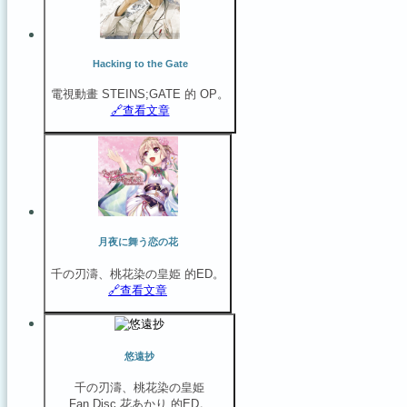
Hacking to the Gate
電視動畫 STEINS;GATE 的 OP。
🔗️查看文章
月夜に舞う恋の花
千の刃濤、桃花染の皇姫 的ED。
🔗️查看文章
悠遠抄
千の刃濤、桃花染の皇姫
Fan Disc 花あかり 的ED。