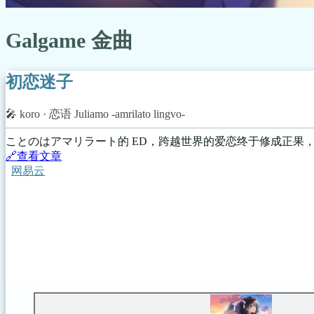
Galgame 金曲
初恋迷子
🎤️
koro
· 恋语 Juliamo -amrilato lingvo-
ことのはアマリラート的 ED，跨越世界的爱恋终于修成正果，E
🔗️查看文章
网易云